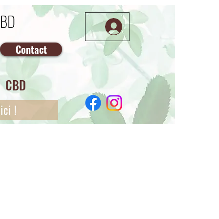
CBD
Contact
CBD
ci !