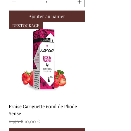
Ajouter au panier
DESTOCKAGE
Fraise Gariguette 60ml de Phode
Sense
Prix original
Prix promotionnel
21,90 €
10,00 €