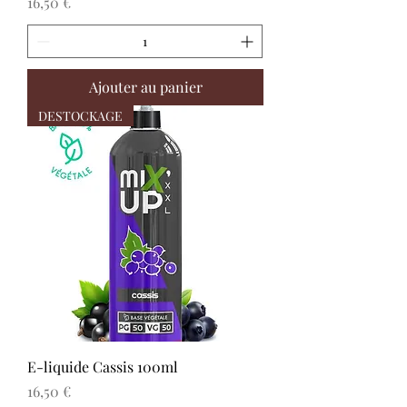
Prix
16,50 €
Ajouter au panier
DESTOCKAGE
E-liquide Cassis 100ml
Prix
16,50 €