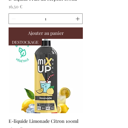
Prix
16,50 €
Ajouter au panier
DESTOCKAGE
E-liquide Limonade Citron 100ml