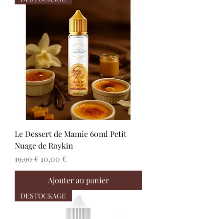
Le Dessert de Mamie 60ml Petit
Nuage de Roykin
Prix original
Prix promotionnel
19,90 €
10,00 €
Ajouter au panier
DESTOCKAGE