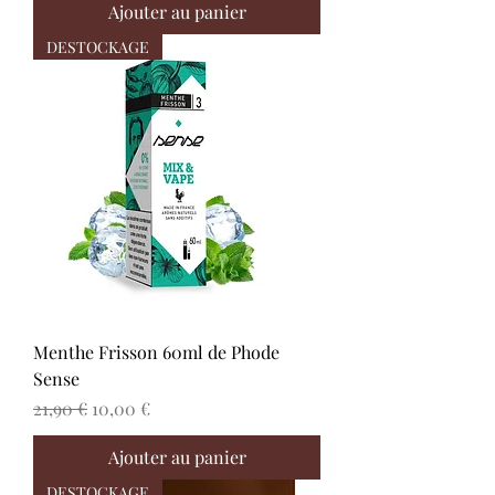
Ajouter au panier
DESTOCKAGE
Menthe Frisson 60ml de Phode
Sense
Prix original
Prix promotionnel
21,90 €
10,00 €
Ajouter au panier
DESTOCKAGE