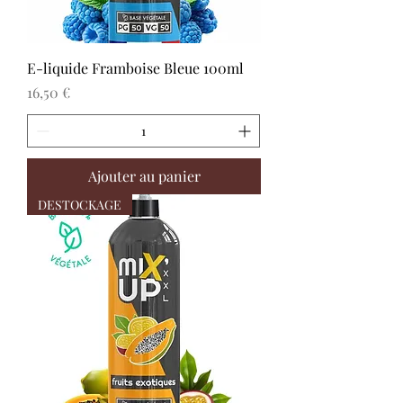
E-liquide Framboise Bleue 100ml
Prix
16,50 €
Ajouter au panier
DESTOCKAGE