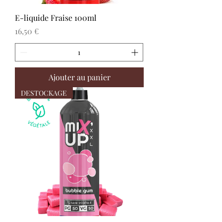
E-liquide Fraise 100ml
Prix
16,50 €
Ajouter au panier
DESTOCKAGE