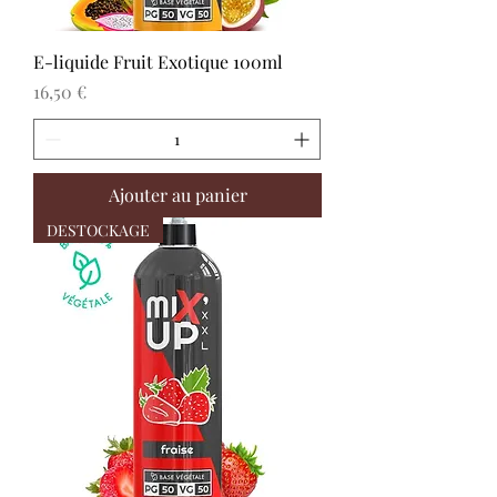
E-liquide Fruit Exotique 100ml
Prix
16,50 €
Ajouter au panier
DESTOCKAGE