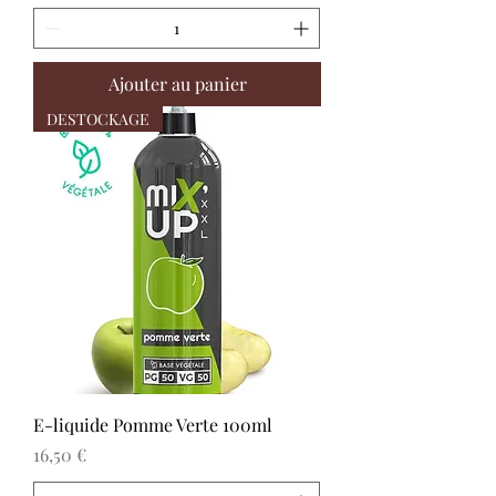
Ajouter au panier
DESTOCKAGE
E-liquide Pomme Verte 100ml
Prix
16,50 €