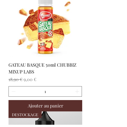
GATEAU BASQUE 50ml CHUBBIZ
MIXUP LABS
Prix original
Prix promotionnel
18,90 €
9,00 €
Ajouter au panier
DESTOCKAGE