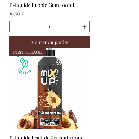
E-liquide Bubble Gum 100ml
Prix
16,50 €
Ajouter au panier
DESTOCKAGE
E-liquide Fruit du Serpent 100ml