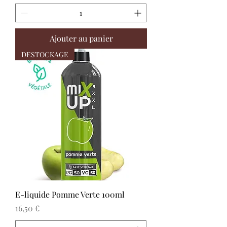
Ajouter au panier
DESTOCKAGE
E-liquide Pomme Verte 100ml
Prix
16,50 €