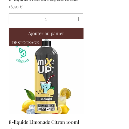
Prix
16,50 €
Ajouter au panier
DESTOCKAGE
E-liquide Limonade Citron 100ml