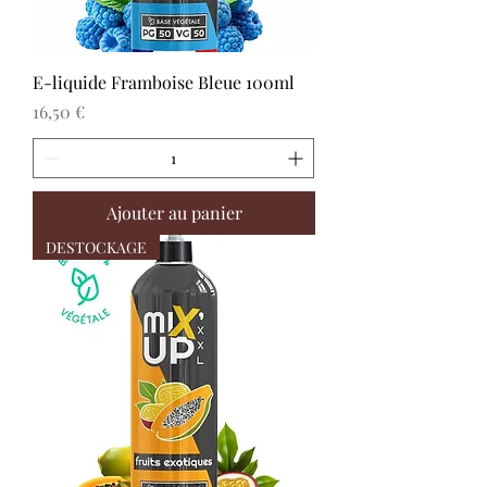
E-liquide Framboise Bleue 100ml
Prix
16,50 €
Ajouter au panier
DESTOCKAGE