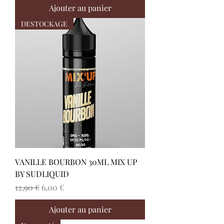
Ajouter au panier
DESTOCKAGE
VANILLE BOURBON 30ML MIX UP
BY SUDLIQUID
Prix original
Prix promotionnel
12,90 €
6,00 €
Ajouter au panier