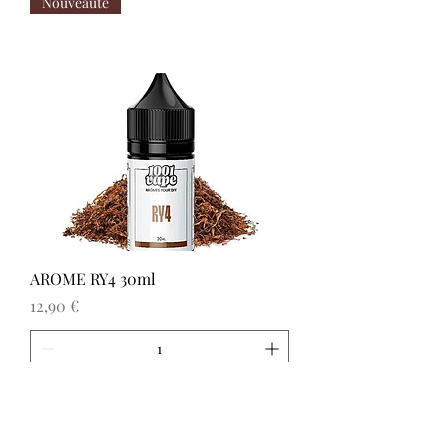
Nouveauté
AROME RY4 30ml
Prix
12,90 €
Ajouter au panier
Nouveauté