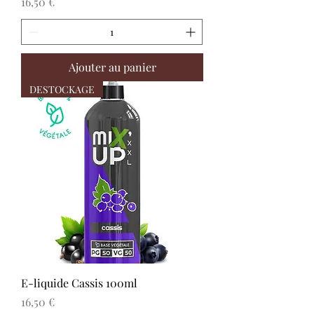
Prix
16,50 €
Ajouter au panier
DESTOCKAGE
E-liquide Cassis 100ml
Prix
16,50 €