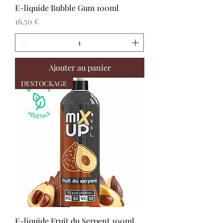
E-liquide Bubble Gum 100ml
Prix
16,50 €
Ajouter au panier
DESTOCKAGE
E-liquide Fruit du Serpent 100ml