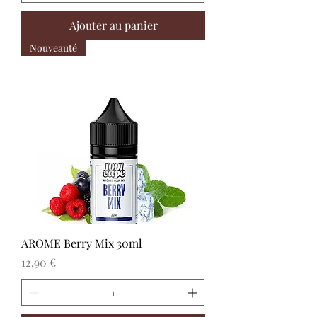
Ajouter au panier
Nouveauté
AROME Berry Mix 30ml
Prix
12,90 €