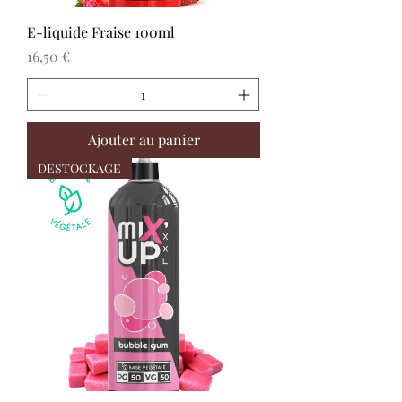
E-liquide Fraise 100ml
Prix
16,50 €
Ajouter au panier
DESTOCKAGE