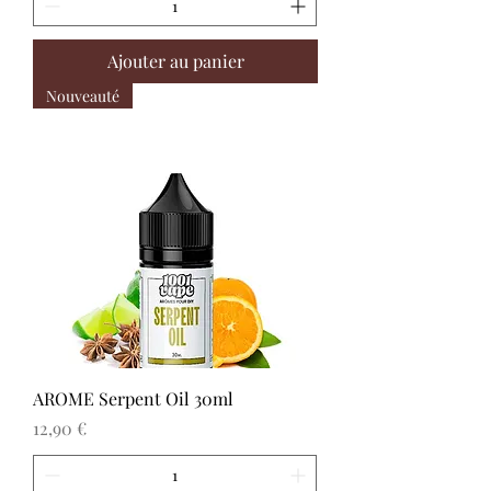
Ajouter au panier
Nouveauté
AROME Serpent Oil 30ml
Prix
12,90 €