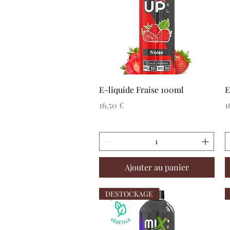
Aperçu rapide
E-liquide Fraise 100ml
E
Prix
P
16,50 €
1
Ajouter au panier
DESTOCKAGE