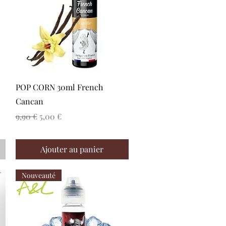
Aperçu rapide
POP CORN 30ml French
Cancan
Prix original
Prix promotionnel
9,90 €
5,00 €
Ajouter au panier
Nouveauté