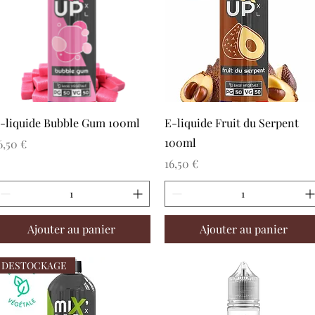
Aperçu rapide
Aperçu rapide
-liquide Bubble Gum 100ml
E-liquide Fruit du Serpent
100ml
rix
6,50 €
Prix
16,50 €
Ajouter au panier
Ajouter au panier
DESTOCKAGE