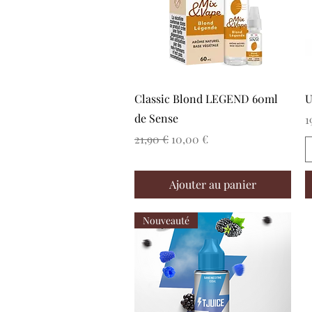
Aperçu rapide
Classic Blond LEGEND 60ml
U
de Sense
P
1
Prix original
Prix promotionnel
21,90 €
10,00 €
Ajouter au panier
Nouveauté