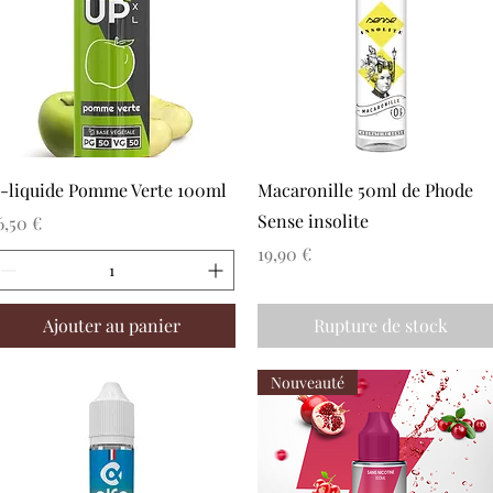
Aperçu rapide
Aperçu rapide
-liquide Pomme Verte 100ml
Macaronille 50ml de Phode
Sense insolite
rix
6,50 €
Prix
19,90 €
Ajouter au panier
Rupture de stock
Nouveauté