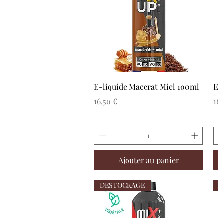
Aperçu rapide
E-liquide Macerat Miel 100ml
E
Prix
P
16,50 €
1
Ajouter au panier
DESTOCKAGE