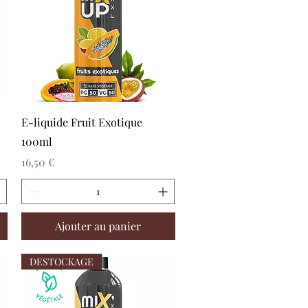
Aperçu rapide
E-liquide Fruit Exotique
100ml
Prix
16,50 €
Ajouter au panier
DESTOCKAGE