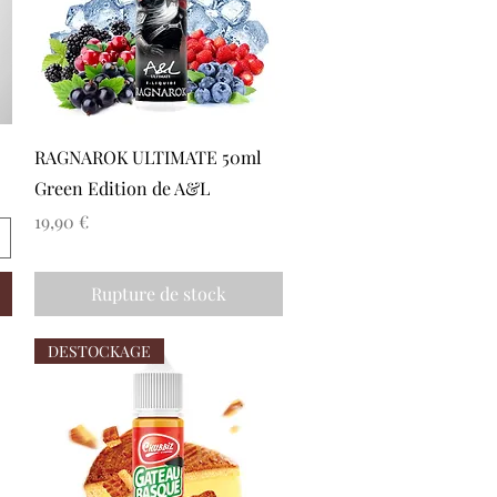
Aperçu rapide
RAGNAROK ULTIMATE 50ml
Green Edition de A&L
Prix
19,90 €
Rupture de stock
DESTOCKAGE