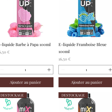
Aperçu rapide
Aperçu rapide
-liquide Barbe à Papa 100ml
E-liquide Framboise Bleue
100ml
rix
6,50 €
Prix
16,50 €
Ajouter au panier
Ajouter au panier
DESTOCKAGE
DESTOCKAGE