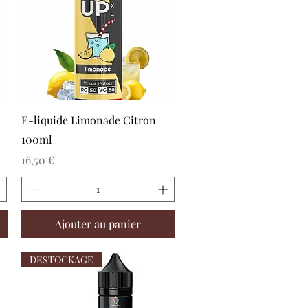
Aperçu rapide
E-liquide Limonade Citron
100ml
Prix
16,50 €
Ajouter au panier
DESTOCKAGE