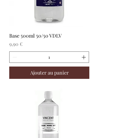
Base 500ml 50/50 VDLV
Prix
9,90 €
Ajouter au panier