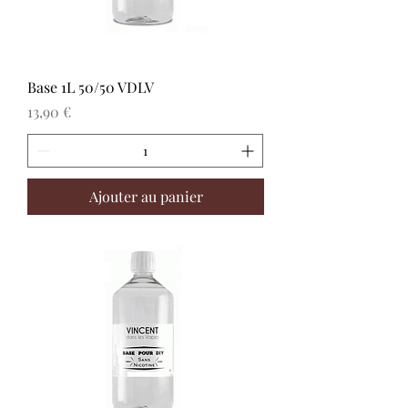
Base 1L 50/50 VDLV
Prix
13,90 €
Ajouter au panier