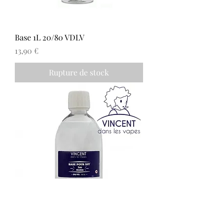
Base 1L 20/80 VDLV
Prix
13,90 €
Rupture de stock