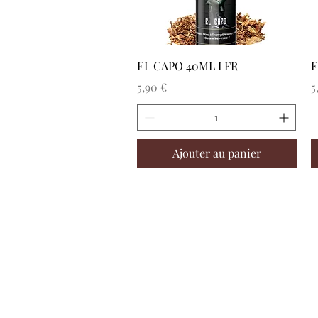
Aperçu rapide
EL CAPO 40ML LFR
E
Prix
P
5,90 €
5
Ajouter au panier