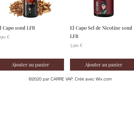
Aperçu rapide
Aperçu rapide
l Capo 10ml LFR
El Capo Sel de Nicotine 10ml
LFR
rix
,90 €
Prix
5,90 €
Ajouter au panier
Ajouter au panier
©2020 par CARRE VAP. Créé avec Wix.com