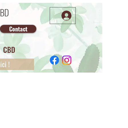
CBD
Contact
CBD
ci !