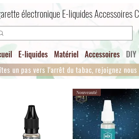
arette électronique E-liquides Accessoires 
ueil
E-liquides
Matériel
Accessoires
DIY
îtes un pas vers l'arrêt du tabac, rejoignez nous i
Nouveauté