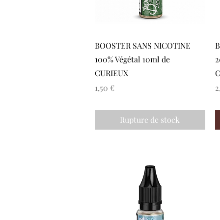
Aperçu rapide
BOOSTER SANS NICOTINE
B
100% Végétal 10ml de
2
CURIEUX
C
Prix
P
1,50 €
2
Rupture de stock