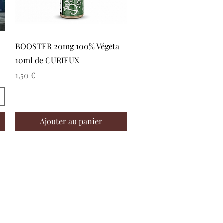
Aperçu rapide
BOOSTER 20mg 100% Végéta
10ml de CURIEUX
Prix
1,50 €
Ajouter au panier