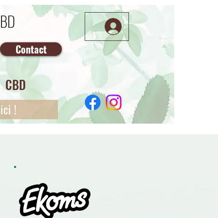
CBD
Contact
CBD
ci !