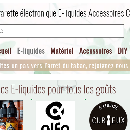
arette électronique E-liquides Accessoires 
ueil
E-liquides
Matériel
Accessoires
DIY
îtes un pas vers l'arrêt du tabac, rejoignez nous i
es E-liquides pour tous les goûts