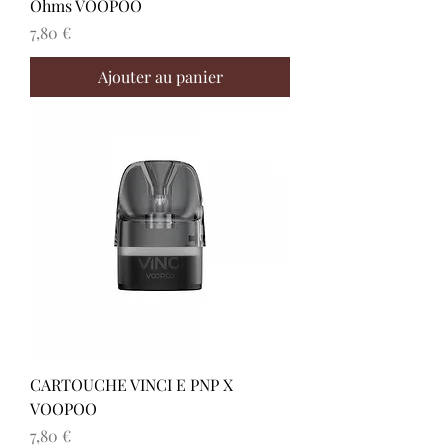
Ohms VOOPOO
Prix
7,80 €
Ajouter au panier
CARTOUCHE VINCI E PNP X
VOOPOO
Prix
7,80 €