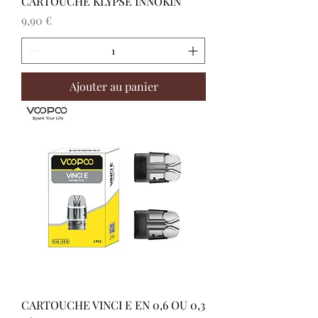
CARTOUCHE KLYPSE INNOKIN
Prix
9,90 €
Ajouter au panier
CARTOUCHE VINCI E EN 0,6 OU 0,3