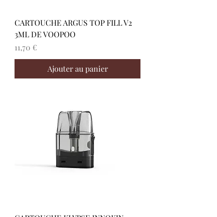
CARTOUCHE ARGUS TOP FILL V2
3ML DE VOOPOO
Prix
11,70 €
Ajouter au panier