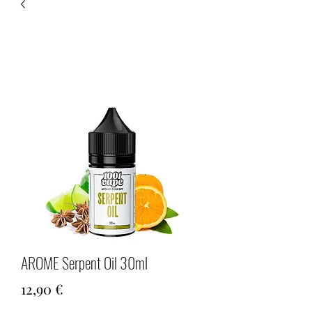
AROME Serpent Oil 30ml
Prix
12,90 €