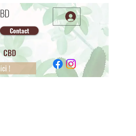
CBD
Contact
CBD
ci !