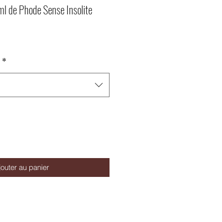
l de Phode Sense Insolite
*
jouter au panier