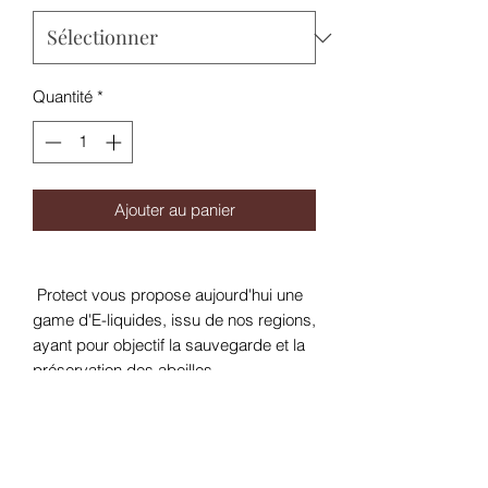
Quantité
*
Ajouter au panier
Protect vous propose aujourd'hui une
game d'E-liquides, issu de nos regions,
ayant pour objectif la sauvegarde et la
préservation des abeilles.
Forêt débordante de vie, endroit où l'on
se sent si petit. Nos jolies abeilles vont
vous chercher nombre de trésors, fruits
parfaits en tout point, le Cassis et sa