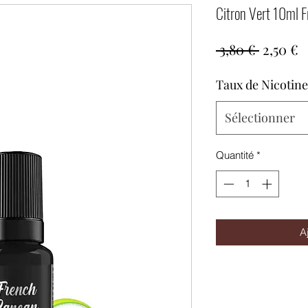
Citron Vert 10ml 
Prix
P
 3,80 € 
2,50 €
original
p
Taux de Nicotine
Sélectionner
Quantité
*
A