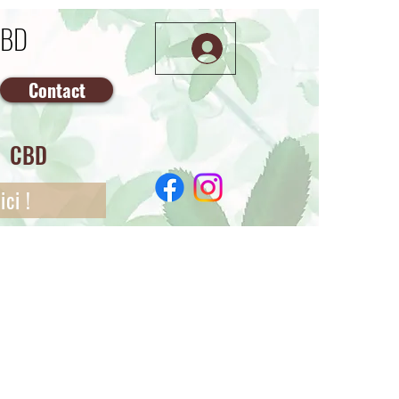
CBD
Contact
CBD
ci !