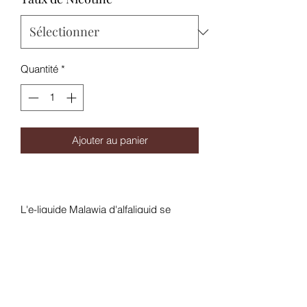
Quantité
*
Ajouter au panier
L'e-liquide Malawia d'alfaliquid se
caractérise par un arôme de classic
brun, une note un peu plus douce de
feuilles séchées, accompagnée d’une
nuance ambrée et d’une touche de
miel.
Disponible en format 10mL