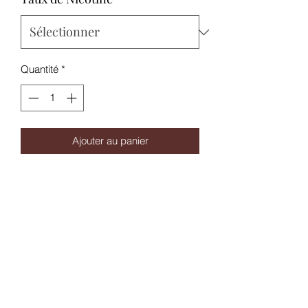
Quantité
*
Ajouter au panier
Le E-liquide CLassic Usa-Mix Alfaliquid
est un liquide simple et efficace avec
ses notes de Classic blond doucement
arrondi de subtiles notes de caramel
blond.
Disponible en format 10mL