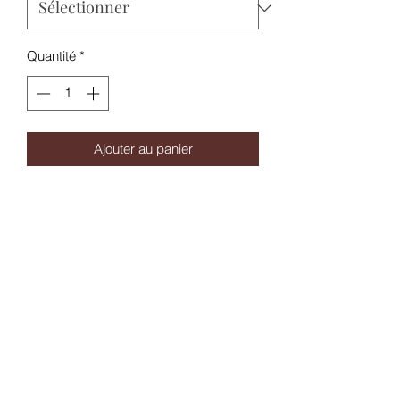
Quantité
*
Ajouter au panier
Une saveur classique typé blond avec
une douce note de miel.
Parfait en all-day et pour les primo
vapoteurs. Issu de nos regions
Format 40ml pret à booster selon votre
besoin en nicotine
Taux PG/VG : 55/45