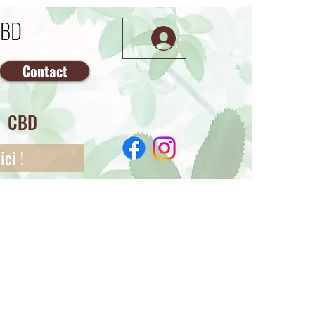
CBD
Contact
CBD
ci !