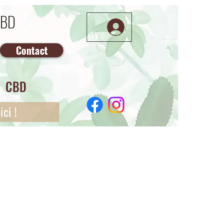
CBD
Contact
CBD
ci !