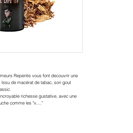
Fumeurs Repentis vous font decouvrir une
e. Issu de macérat de tabac, son gout
lassic.
 incroyable richesse gustative, avec une
che comme les "v....."