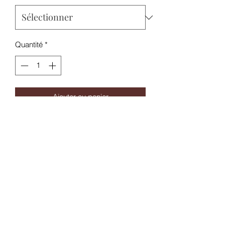
Quantité
*
Ajouter au panier
Direction Hossegor pour un délicieux
Gâteau Basque: Une pâte sablée
sucrée et croustillante à souhait fourrée
avec des framboises confites, une
gourmandise absolue de la région
basque. Sur une Base 100% Végétale.
Taux PG/VG : 40% vegetal/60% vegetal