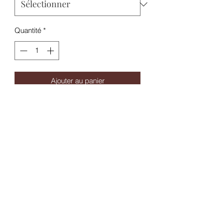
Quantité
*
Ajouter au panier
#Mélange pétillant et frais #Orange,
Citron, Pamplemousse #Frais
#Instagrume #à Vaper tous lesjours
#issu de nos regions
#Format 50ml pret à booster selon
votre besoin de nicotine
#Aromes naturels et de synthèse
#Vendu à l'unité