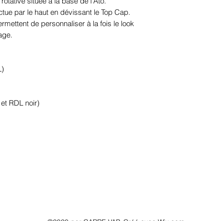
 rotative située à la base de l'Ato.
ctue par le haut en dévissant le Top Cap.
rmettent de personnaliser à la fois le look
age.
L)
et RDL noir)