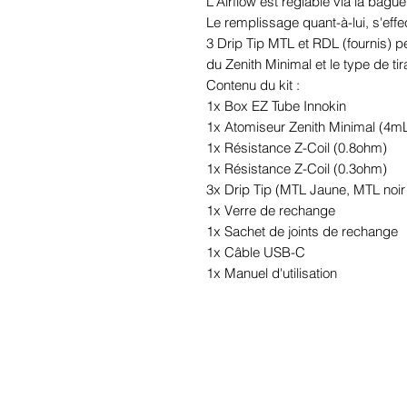
L'Airflow est réglable via la bague
Le remplissage quant-à-lui, s'effe
3 Drip Tip MTL et RDL (fournis) pe
du Zenith Minimal et le type de tir
Contenu du kit :
1x Box EZ Tube Innokin
1x Atomiseur Zenith Minimal (4m
1x Résistance Z-Coil (0.8ohm)
1x Résistance Z-Coil (0.3ohm)
3x Drip Tip (MTL Jaune, MTL noir 
1x Verre de rechange
1x Sachet de joints de rechange
1x Câble USB-C
1x Manuel d'utilisation