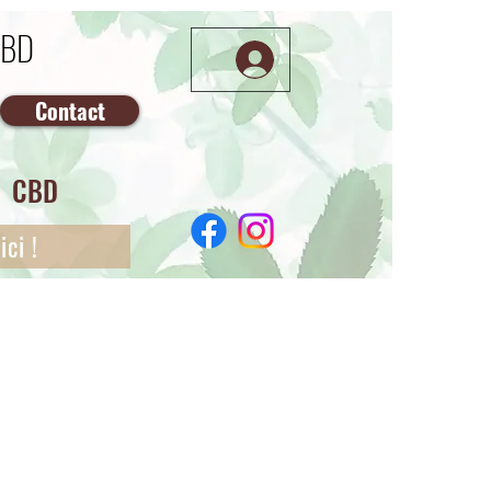
CBD
Contact
CBD
ci !