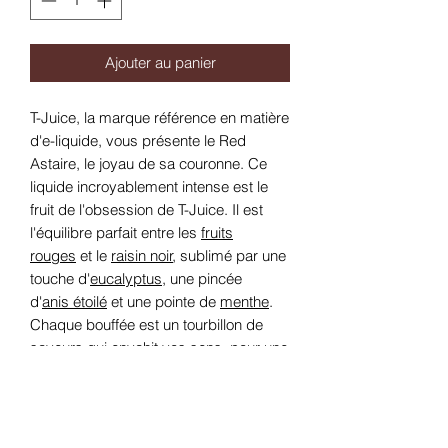
Ajouter au panier
T-Juice, la marque référence en matière
d'e-liquide, vous présente le Red
Astaire, le joyau de sa couronne. Ce
liquide incroyablement intense est le
fruit de l'obsession de T-Juice. Il est
l'équilibre parfait entre les
fruits
rouges
et le
raisin noir
, sublimé par une
touche d'
eucalyptus
, une pincée
d'
anis
étoilé
et une pointe de
menthe
.
Chaque bouffée est un tourbillon de
saveurs qui envahit vos sens, pour une
expérience gustative à couper le
souffle.
Le
Red Astaire 50ml TJuice
est un