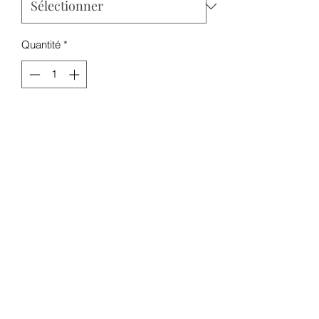
Quantité
*
Ajouter au panier
Résistances de remplacement pour le
kit Aegis Boost par Geekvape.
0.4 Ohm : pour une utilisation entre 25
et 33 watts
0.6 Ohm : pour une utilisation entre 15
et 25 watts
vendu par boite de 5 pieces