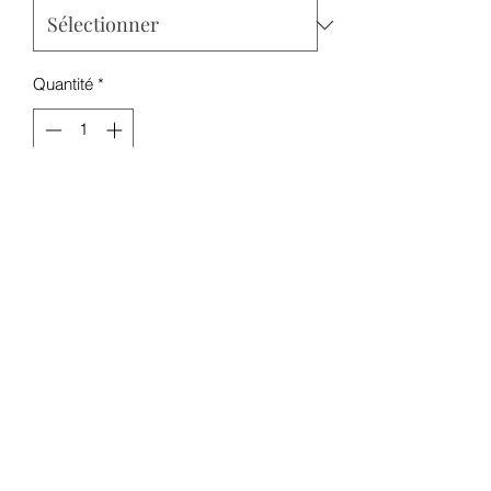
Quantité
*
Ajouter au panier
Résistances de remplacement pour le
clearomiseur Z Sub-Ohm de
Geekvape.
Disponible en 2 versions :
Z1 Coil 0.4 Ohm de 50 à 60W
Z2 coil 0.2 Ohm de 70 à 80W.
Vendu par boite de 5 pieces
By Geekvape